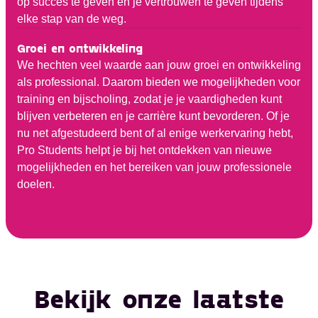
op succes te geven en je vertrouwen te geven tijdens
elke stap van de weg.
Groei en ontwikkeling
We hechten veel waarde aan jouw groei en ontwikkeling
als professional. Daarom bieden we mogelijkheden voor
training en bijscholing, zodat je je vaardigheden kunt
blijven verbeteren en je carrière kunt bevorderen. Of je
nu net afgestudeerd bent of al enige werkervaring hebt,
Pro Students helpt je bij het ontdekken van nieuwe
mogelijkheden en het bereiken van jouw professionele
doelen.
Bekijk onze laatste