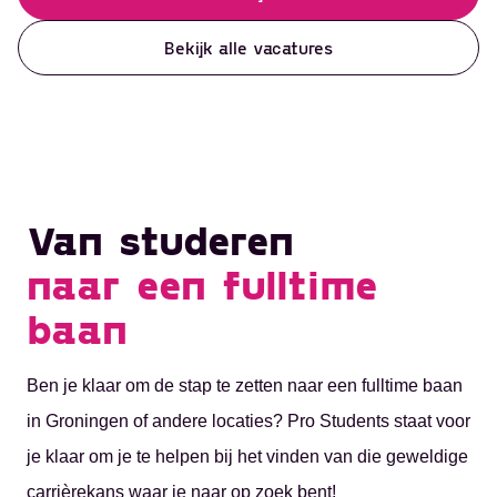
Groningen
Administratie
Over ons
Assen
Schoonmaak
Studenten
Bekijk alle vacatures
Emmen
Productiewerk
Nieuws
Hoogezand
Evenementen
Werkgevers
Leeuwarden
Horeca
Contact
Van studeren
naar een fulltime
baan
Ben je klaar om de stap te zetten naar een fulltime baan
in Groningen of andere locaties? Pro Students staat voor
je klaar om je te helpen bij het vinden van die geweldige
carrièrekans waar je naar op zoek bent!