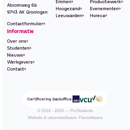
Emmen
Productiewerk
Atoomweg 6b
Hoogezand
Evenementen
9743 AK Groningen
Leeuwarden
Horeca
Contactformulier
Informatie
Over ons
Studenten
Nieuws
Werkgevers
Contact
Certificering backoffice:
© 2018 - 2026 — ProStudents
Website
&
uitzendsoftware: Flexsoftware