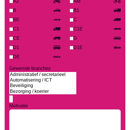
A2
AM
B
B1
BE
C
C1
C1E
CE
D
D1
D1E
DE
Gewenste branches
Ontvang vacatures
direct in je mailbox
Motivatie
Alerts ontvangen