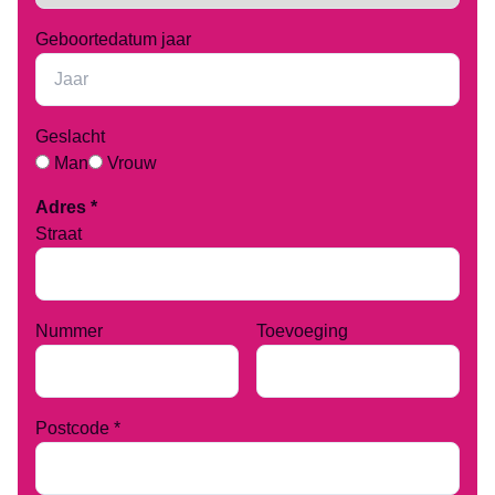
Geboortedatum jaar
Geslacht
Man
Vrouw
Adres *
Straat
Nummer
Toevoeging
Postcode *