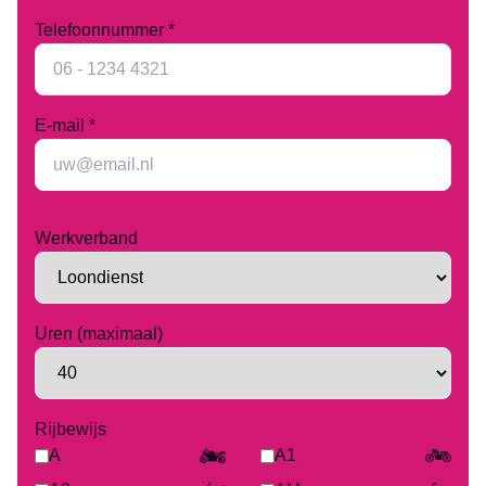
Telefoonnummer *
E-mail *
Werkverband
Uren (maximaal)
Rijbewijs
A
A1