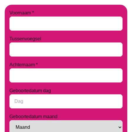
Groningen
Administratie
Over ons
Assen
Schoonmaak
Studenten
Voornaam *
Emmen
Productiewerk
Nieuws
Hoogezand
Evenementen
Werkgevers
Leeuwarden
Horeca
Contact
Tussenvoegsel
Achternaam *
Geboortedatum dag
Geboortedatum maand