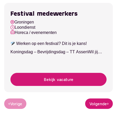
Festival medewerkers
Groningen
Loondienst
Horeca / evenementen
Werken op een festival? Dit is je kans!
Koningsdag – Bevrijdingsdag – TT AssenWil jij
deze dag genieten van live muziek én geld
verdienen? Kom dan werken op het gezelligste
festivals van het jaar.
Wat ga je doen? Wij
Bekijk vacature
zoeken enthousiaste mensen voor verschillende
functies:•
Barmedewerker – tappen, serveren en
sfeer maken•...
Vorige
Volgende