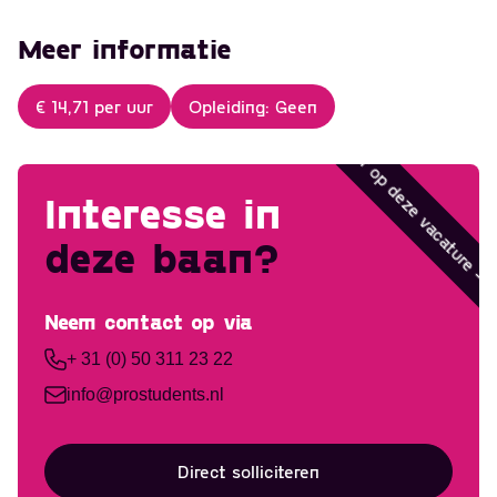
Meer informatie
€ 14,71 per uur
Opleiding: Geen
Solliciteer op deze vacature 
Interesse in
deze baan?
So
Neem contact op via
Ontvang vacatures
+ 31 (0) 50 311 23 22
direct in je mailbox
info@prostudents.nl
Direct solliciteren