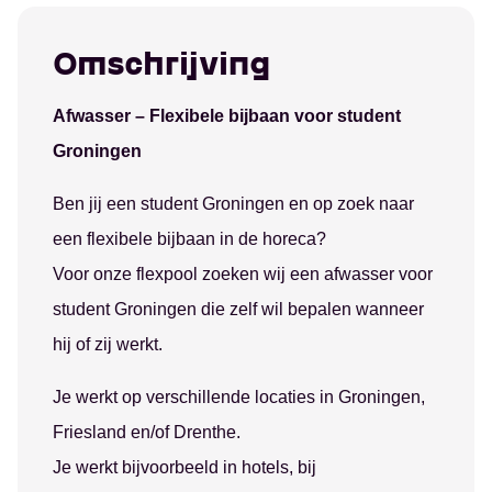
Groningen
Administratie
Over ons
Assen
Schoonmaak
Studenten
Omschrijving
Emmen
Productiewerk
Nieuws
Hoogezand
Evenementen
Werkgevers
Afwasser – Flexibele bijbaan voor student
Leeuwarden
Horeca
Contact
Groningen
Ben jij een student Groningen en op zoek naar
een flexibele bijbaan in de horeca?
Voor onze flexpool zoeken wij een afwasser voor
student Groningen die zelf wil bepalen wanneer
hij of zij werkt.
Je werkt op verschillende locaties in Groningen,
Friesland en/of Drenthe.
Je werkt bijvoorbeeld in hotels, bij