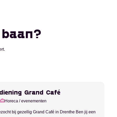
w baan?
rt.
diening Grand Café
t
Horeca / evenementen
cht bij gezellig Grand Café in Drenthe Ben jij een