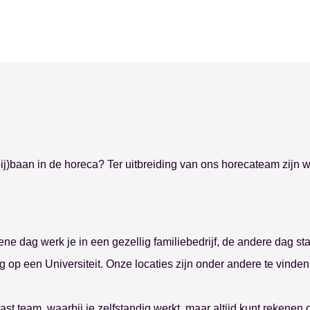
Zoeken
stratie
Over ons
(bij)baan in de horeca? Ter uitbreiding van ons horecateam zijn w
nmaak
Studenten
tiewerk
Nieuws
menten
Werkgevers
a
Contact
ne dag werk je in een gezellig familiebedrijf, de andere dag sta
ng op een Universiteit. Onze locaties zijn onder andere te vinden
st team, waarbij je zelfstandig werkt, maar altijd kunt rekenen o