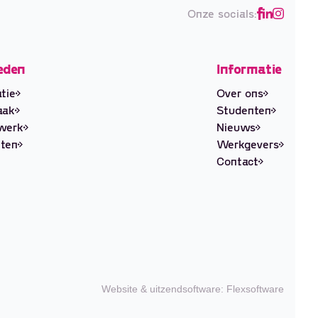
Onze socials:
eden
Informatie
tie
Over ons
aak
Studenten
ewerk
Nieuws
ten
Werkgevers
Contact
Website
&
uitzendsoftware: Flexsoftware