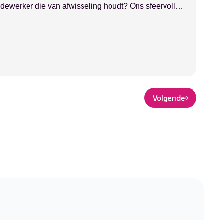
edewerker die van afwisseling houdt? Ons sfeervolle
n gezellig brinkdorp in Drenthe, is op zoek naar een
ediening!Wat ga je doen?Als medewerker bediening
 café. Je taken bestaan...
Volgende