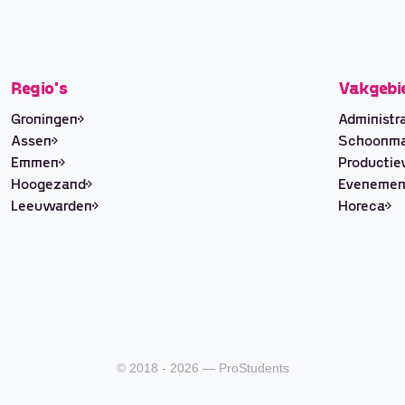
Regio's
Vakgebi
Groningen
Administra
Assen
Schoonm
Emmen
Producti
Hoogezand
Evenemen
Leeuwarden
Horeca
© 2018 - 2026 — ProStudents