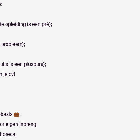
:
e opleiding is een pré);
 probleem);
its is een pluspunt);
n je cv!
epbasis
;
or eigen inbreng;
e mailbox
 horeca;