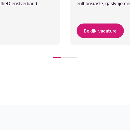
entheDienstverband:
enthousiaste, gastvrije m
elijkse uitbetaling Ben jij
Grand Café, gelegen in ee
 een flexibele (bij)baan
nieuwe collega voor de b
Bekijk vacature
Dan is deze vacature
ben jij het gezicht van ons