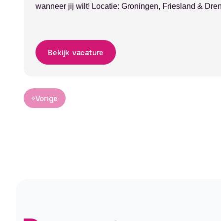
wanneer jij wilt! Locatie: Groningen, Friesland & Dr
Flexibel / parttime / bijbaanSalaris: Marktconform, wek
student, tussenjaar-avonturier of gewoon op zoek naar
Bekijk vacature
waarbij je zelf bepaalt waar én wanneer je werkt?
als...
Vorige