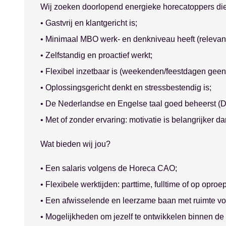
Wij zoeken doorlopend energieke horecatoppers die
• Gastvrij en klantgericht is;
• Minimaal MBO werk- en denkniveau heeft (relevant
• Zelfstandig en proactief werkt;
• Flexibel inzetbaar is (weekenden/feestdagen geen
• Oplossingsgericht denkt en stressbestendig is;
• De Nederlandse en Engelse taal goed beheerst (Du
• Met of zonder ervaring: motivatie is belangrijker da
Wat bieden wij jou?
• Een salaris volgens de Horeca CAO;
• Flexibele werktijden: parttime, fulltime of op opro
• Een afwisselende en leerzame baan met ruimte vo
Ontvang vacatures direct in j
• Mogelijkheden om jezelf te ontwikkelen binnen de