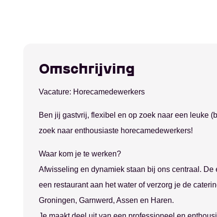
Omschrijving
Vacature: Horecamedewerkers
Groningen
Admini
Ben jij gastvrij, flexibel en op zoek naar een leuke 
Assen
Schoo
zoek naar enthousiaste horecamedewerkers!
Emmen
Produc
Hoogezand
Evene
Waar kom je te werken?
Leeuwarden
Horec
Afwisseling en dynamiek staan bij ons centraal. De e
een restaurant aan het water of verzorg je de cateri
Groningen, Garnwerd, Assen en Haren.
Je maakt deel uit van een professioneel en enthousia