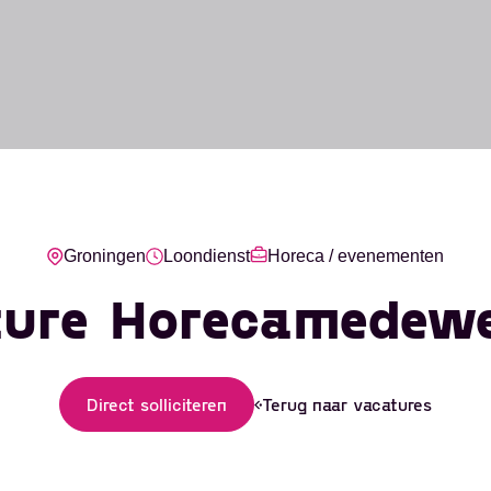
Groningen
Loondienst
Horeca / evenementen
ture Horecamedewe
Direct solliciteren
Terug naar vacatures