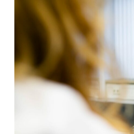
Groningen
Admini
Assen
Schoo
Emmen
Produc
Hoogezand
Evene
Leeuwarden
Horec