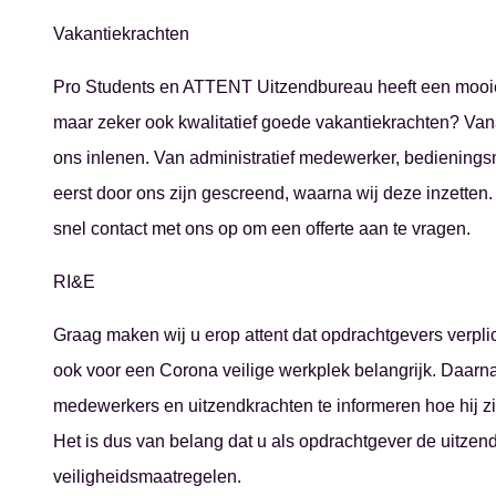
Ontvang vacatures direct in j
Vakantiekrachten
Pro Students en ATTENT Uitzendbureau heeft een mooie z
maar zeker ook kwalitatief goede vakantiekrachten? Vanaf
Alerts ontvangen
ons inlenen. Van administratief medewerker, bedienings
eerst door ons zijn gescreend, waarna wij deze inzetten
snel contact met ons op om een offerte aan te vragen.
RI&E
Graag maken wij u erop attent dat opdrachtgevers verplic
ook voor een Corona veilige werkplek belangrijk. Daarnaa
medewerkers en uitzendkrachten te informeren hoe hij zic
Het is dus van belang dat u als opdrachtgever de uitzen
veiligheidsmaatregelen.