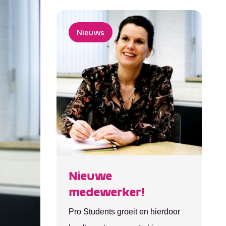
Nieuws
Is het game over of juist
een game changer voor
jou als ZZP’er?
Ben jij student en werk je als ZZP’er in de
horeca, bezorging of retail? Let dan even
Nieuwe
goed op! Zeker als je via een uitzendbureau
medewerker!
werkt, kan dat vanaf 2025 ineens niet meer
Bekijk dit bericht
Pro Students groeit en hierdoor
mogen. Voor nu chill je nu nog lekker als