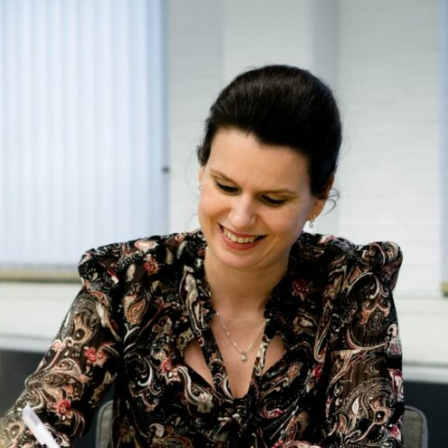
Zoeken
stratie
Over ons
nmaak
Studenten
tiewerk
Nieuws
menten
Werkgevers
a
Contact