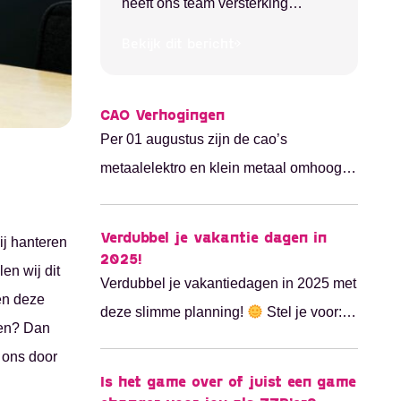
heeft ons team versterking
eigen baas, maar hoe ziet dat er straks uit?
gekregen. Anita Krijthe is senior
2025 komt sneller dan...
Bekijk dit bericht
intercedent/teamleider bij Pro
Students en ATTENT. Wij zullen
CAO Verhogingen
haar later bij u voorstellen!
Per 01 augustus zijn de cao’s
metaalelektro en klein metaal omhoog
gegaan. Cao Gemeentes CAR-UWO
zijn dit jaar per augustus nog niet
Verdubbel je vakantie dagen in
ij hanteren
omhoog gegaan in verband met
2025!
en wij dit
onderhandelingen.
Verdubbel je vakantiedagen in 2025 met
len deze
deze slimme planning!
Stel je voor:
ben? Dan
dubbel zoveel vrije tijd in 2025 met
 ons door
dezelfde vakantiedagen! Dit weekend
Is het game over of juist een game
las ik online hoe je met een slimme