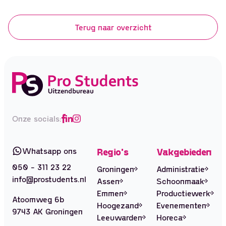
uitzendkrachten, zijn afhankelijk van uw cao. Mocht hierin
Terug naar overzicht
een wettelijke loonsverhoging plaatsvinden dan zullen wij
dit vanaf 1 juli doorvoeren naar de uitzendkrachten. Dit
kan...
Onze socials:
Whatsapp ons
Regio's
Vakgebieden
050 - 311 23 22
Groningen
Administratie
info@prostudents.nl
Assen
Schoonmaak
Emmen
Productiewerk
Atoomweg 6b
Hoogezand
Evenementen
9743 AK Groningen
Leeuwarden
Horeca