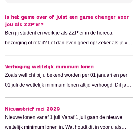
Is het game over of juist een game changer voor
jou als ZZP’er?
Ben jij student en werk je als ZZP’er in de horeca,
bezorging of retail? Let dan even goed op! Zeker als je via
een uitzendbureau werkt, kan dat vanaf 2025 ineens niet
meer mogen. Voor nu chill je nu nog lekker als eigen baas,
Verhoging wettelijk minimum lonen
maar hoe ziet dat er straks uit? 2025 komt sneller dan...
Zoals wellicht bij u bekend worden per 01 januari en per
01 juli de wettelijk minimum lonen altijd verhoogd. Dit jaar
een grotere verandering. Het wettelijk minimum loon is
aangepast van 23 jaar en ouder naar 22 jaar en ouder.
Nieuwsbrief mei 2020
Voor meer informatie over de nieuwe lonen verwijs ik u
Nieuwe lonen vanaf 1 juli Vanaf 1 juli gaan de nieuwe
naar de site van Rijksoverheid....
wettelijk minimum lonen in. Wat houdt dit in voor u als
opdrachtgever? De uurlonen welke wij hanteren voor onze