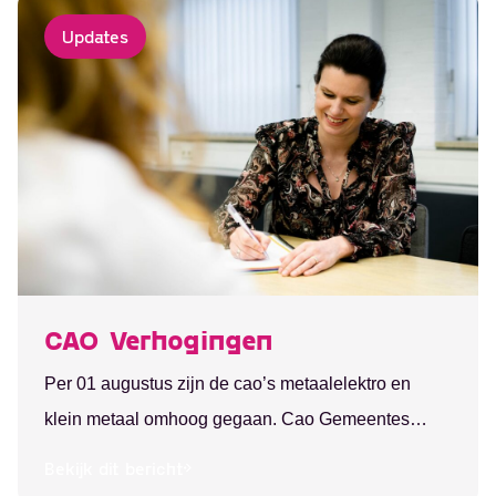
Updates
Ontvang vacatures
direct in je mailbox
Alerts ontvangen
CAO Verhogingen
Per 01 augustus zijn de cao’s metaalelektro en
klein metaal omhoog gegaan. Cao Gemeentes
CAR-UWO zijn dit jaar per augustus nog niet
Bekijk dit bericht
omhoog gegaan in verband met onderhandelingen.