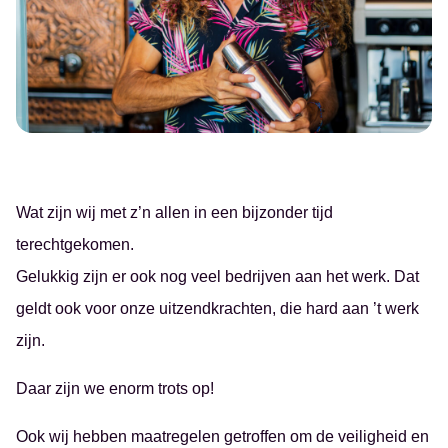
Groningen
Administratie
Over ons
Assen
Schoonmaak
Studenten
Emmen
Productiewerk
Nieuws
Hoogezand
Evenementen
Werkgevers
Leeuwarden
Horeca
Contact
Wat zijn wij met z’n allen in een bijzonder tijd
terechtgekomen.
Gelukkig zijn er ook nog veel bedrijven aan het werk. Dat
geldt ook voor onze uitzendkrachten, die hard aan ’t werk
zijn.
Daar zijn we enorm trots op!
Ook wij hebben maatregelen getroffen om de veiligheid en