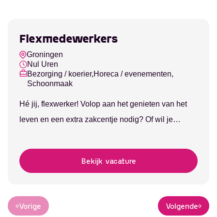
Flexmedewerkers
Groningen
Nul Uren
Bezorging / koerier,
Horeca / evenementen,
Schoonmaak
Hé jij, flexwerker! Volop aan het genieten van het
leven en een extra zakcentje nodig? Of wil je
werken aan je toekomst en je softskills
ontwikkelen? Ga aan de slag als flexwerker bij Pro
Bekijk vacature
Students. Bepaal zelf waar en wanneer jij werkt!
Volg je een studie, of heb je een tussenjaar, of ben
je gewoon...
Vorige
Volgende