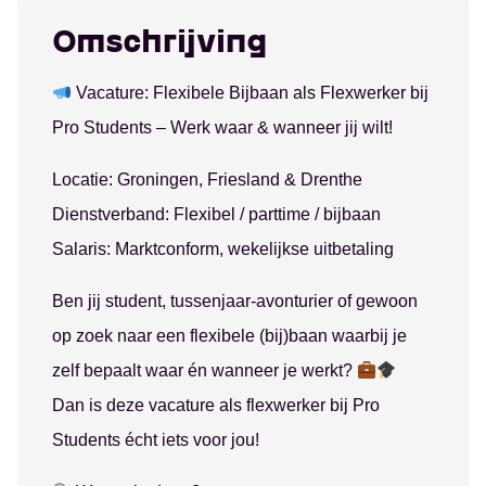
Groningen
Administratie
Over ons
Omschrijving
Assen
Schoonmaak
Studenten
Emmen
Productiewerk
Nieuws
Hoogezand
Evenementen
Werkgevers
Vacature: Flexibele Bijbaan als Flexwerker bij
Leeuwarden
Horeca
Contact
Pro Students – Werk waar & wanneer jij wilt!
Locatie: Groningen, Friesland & Drenthe
Dienstverband: Flexibel / parttime / bijbaan
Salaris: Marktconform, wekelijkse uitbetaling
Ben jij student, tussenjaar-avonturier of gewoon
op zoek naar een flexibele (bij)baan waarbij je
zelf bepaalt waar én wanneer je werkt?
Dan is deze vacature als flexwerker bij Pro
Students écht iets voor jou!