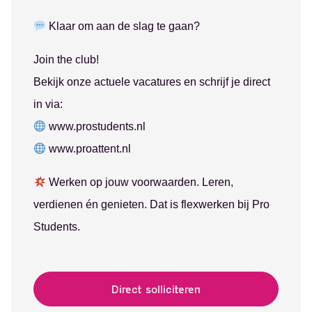
Klaar om aan de slag te gaan?
Join the club!
Ontvang vacatures
Bekijk onze actuele vacatures en schrijf je direct
direct in je mailbox
in via:
www.prostudents.nl
www.proattent.nl
Werken op jouw voorwaarden. Leren,
Alerts ontvangen
verdienen én genieten. Dat is flexwerken bij Pro
Students.
Direct solliciteren