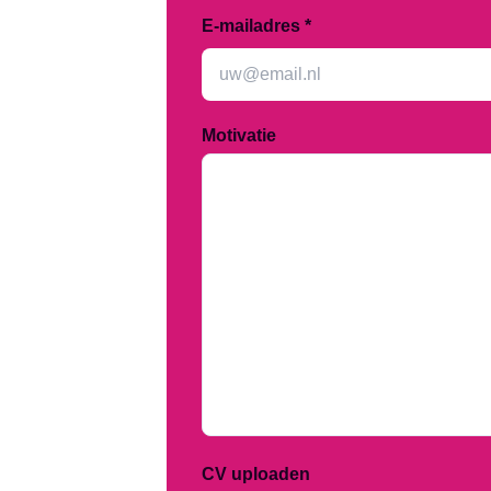
E-mailadres *
Motivatie
Groningen
Admini
Assen
Schoo
Emmen
Produc
Hoogezand
Evene
Leeuwarden
Horec
CV uploaden