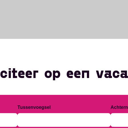
iciteer op een vac
Tussenvoegsel
Achter