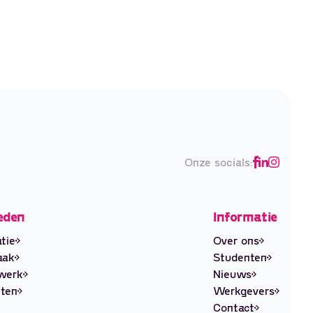
Onze socials:
eden
Informatie
tie
Over ons
aak
Studenten
ewerk
Nieuws
ten
Werkgevers
Contact