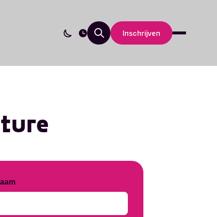
Inschrijven
ature
Nieuws
Updates
naam