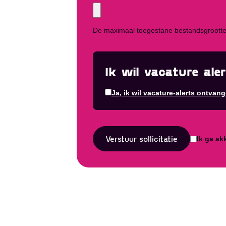
De maximaal toegestane bestandsgrootte
Ik wil vacature ale
Ja, ik wil vacature-alerts ontvang
Verstuur sollicitatie
Ik ga ak
Ontvang vacatures direct in j
Alerts ontvangen