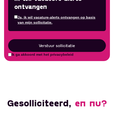
ontvangen
Ja, ik wil vacature-alerts ontvangen op basis
Ontvang vacatures
van mijn sollicitatie.
direct in je mailbox
Verstuur sollicitatie
Ik ga akkoord met het privacybeleid
Alerts ontvangen
Gesolliciteerd,
en nu?