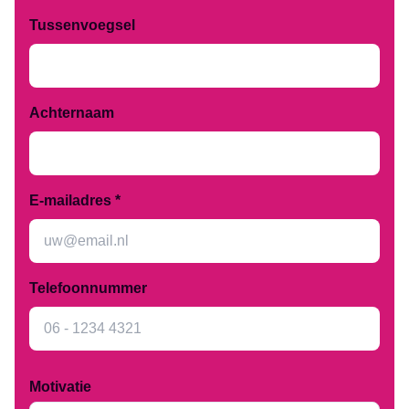
Groningen
Administratie
Over ons
Tussenvoegsel
Assen
Schoonmaak
Studenten
Emmen
Productiewerk
Nieuws
Hoogezand
Evenementen
Werkgevers
Leeuwarden
Horeca
Contact
Achternaam
E-mailadres *
Telefoonnummer
Motivatie