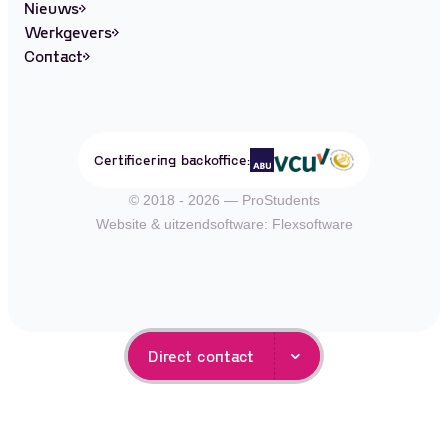
Nieuws
Groningen
Administratie
Over ons
Werkgevers
Assen
Schoonmaak
Studenten
Contact
Emmen
Productiewerk
Nieuws
Alerts ontvangen
Hoogezand
Evenementen
Werkgevers
Leeuwarden
Horeca
Contact
Certificering backoffice:
© 2018 - 2026 — ProStudents
Website
&
uitzendsoftware: Flexsoftware
Direct contact