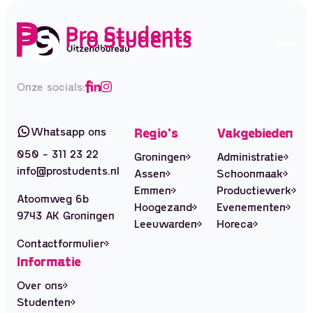
Onze socials:
Whatsapp ons
Regio's
Vakgebieden
050 - 311 23 22
Groningen
Administratie
info@prostudents.nl
Assen
Schoonmaak
Emmen
Productiewerk
Atoomweg 6b
Hoogezand
Evenementen
9743 AK Groningen
Leeuwarden
Horeca
Contactformulier
Ontvang vacatures
Informatie
direct in je mailbox
Over ons
Studenten